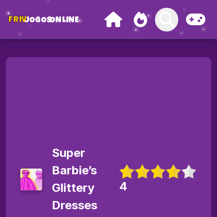
FRIV
JOGOS
ONLINE
Super
Barbie’s
4
Glittery
Dresses