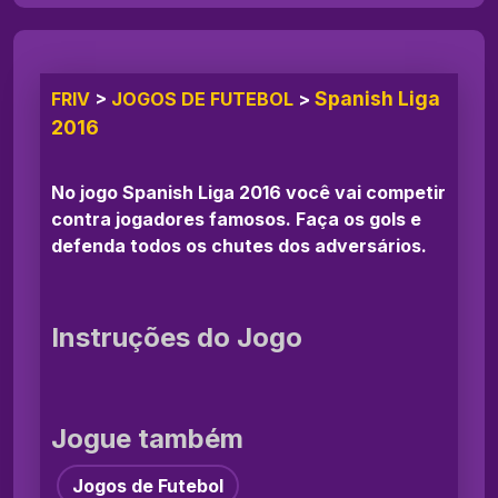
Spanish Liga
FRIV
>
JOGOS DE FUTEBOL
>
2016
No jogo Spanish Liga 2016 você vai competir
contra jogadores famosos. Faça os gols e
defenda todos os chutes dos adversários.
Instruções do Jogo
Jogue também
Jogos de Futebol