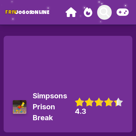
FRIV
JOGOS
ONLINE
Simpsons
Prison
4.3
Break