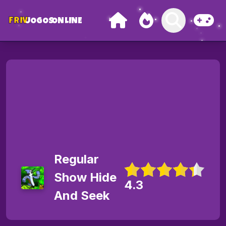
FRIV
JOGOS
ONLINE
Regular
Show Hide
4.3
And Seek