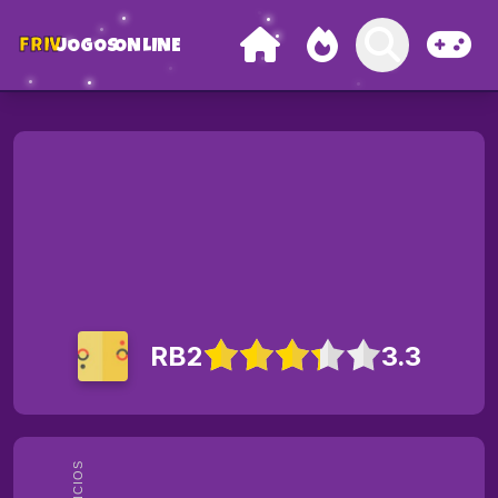
FRIV
JOGOS
ONLINE
RB2
3.3
ANÚNCIOS