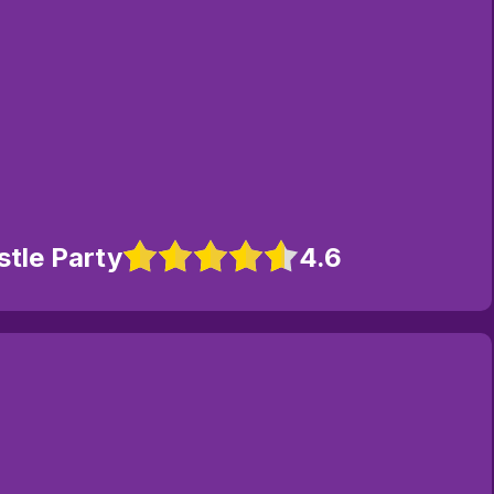
stle Party
4.6