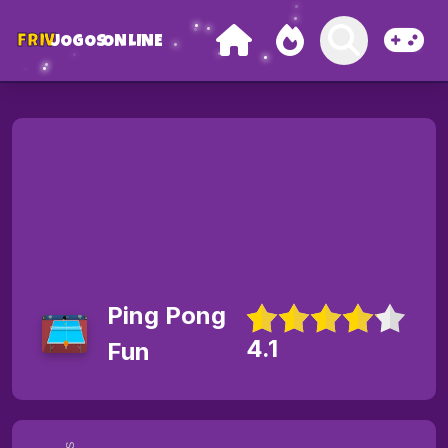
FRIV
JOGOS
ONLINE
Ping Pong
4.1
Fun