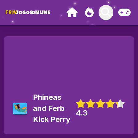
FRIV
JOGOS
ONLINE
Phineas
and Ferb
4.3
Kick Perry