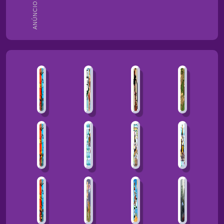
ANÚNCIOS