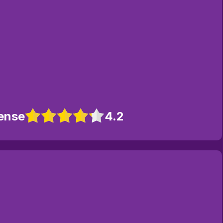
ense
4.2