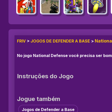
Nationa
FRIV
>
JOGOS DE DEFENDER A BASE
>
No jogo National Defense você precisa ser bom 
Instruções do Jogo
Jogue também
Jogos de Defender a Base