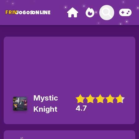
FRIV
JOGOS
ONLINE
Mystic
4.7
Knight