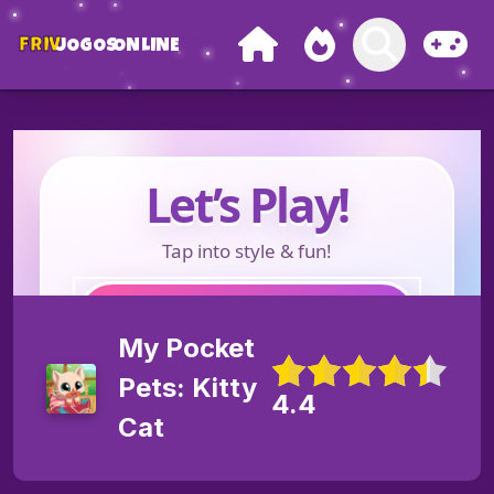
FRIV
JOGOS
ONLINE
My Pocket
Pets: Kitty
4.4
Cat