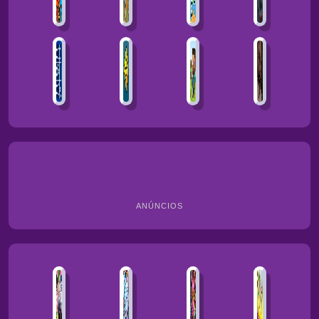
ANÚNCIOS