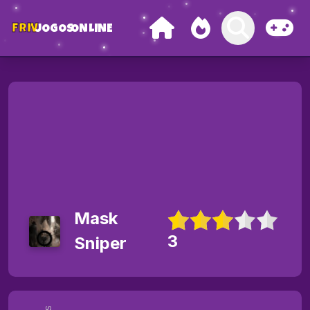
FRIV
JOGOS
ONLINE
Mask
3
Sniper