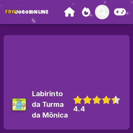
FRIV
JOGOS
ONLINE
Labirinto
da Turma
4.4
da Mônica