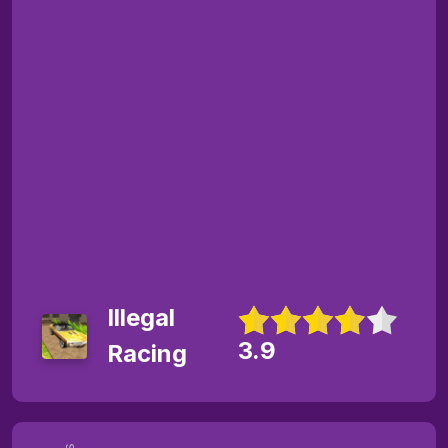
Illegal
3.9
Racing