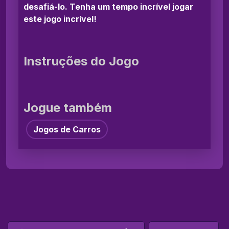
desafiá-lo. Tenha um tempo incrível jogar
este jogo incrível!
Instruções do Jogo
Jogue também
Jogos de Carros