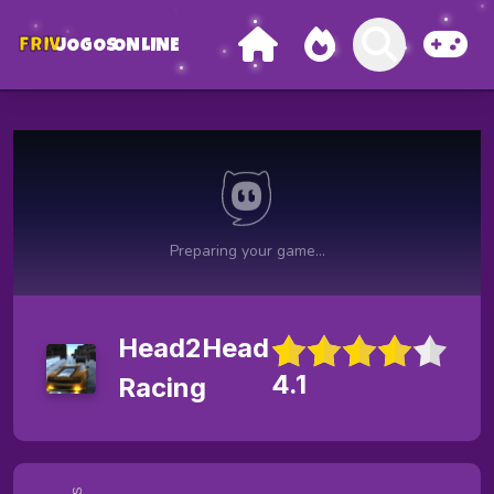
FRIV
JOGOS
ONLINE
Head2Head
4.1
Racing