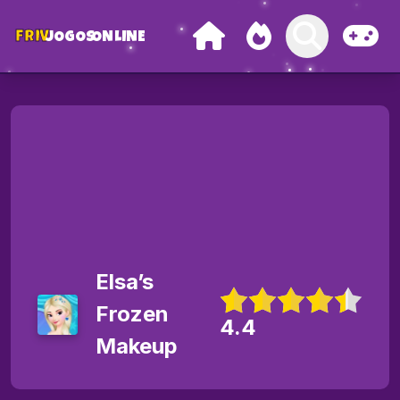
FRIV
JOGOS
ONLINE
Elsa’s
Frozen
4.4
Makeup