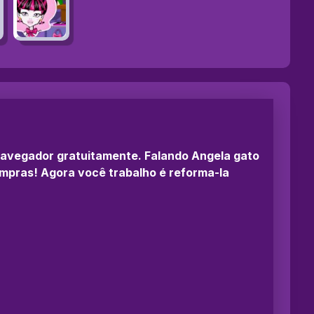
 navegador gratuitamente. Falando Angela gato
compras! Agora você trabalho é reforma-la