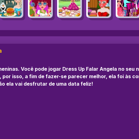
a
 meninas. Você pode jogar Dress Up Falar Angela no seu
por isso, a fim de fazer-se parecer melhor, ela foi às 
o ela vai desfrutar de uma data feliz!