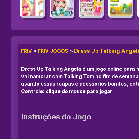
Dress Up Talking Angel
FRIV
>
FRIV JOGOS
>
Dress Up Talking Angela é um jogo online para
vai namorar com Talking Tom no fim de semana, 
usando essas roupas e acessórios bonitos, entã
Controle: clique do mouse para jogar
Instruções do Jogo