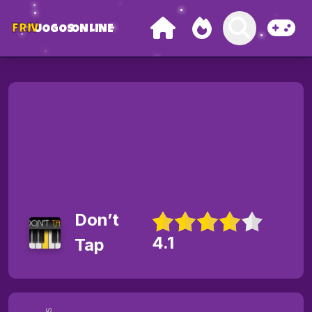
FRIV
JOGOS
ONLINE
Don’t
4.1
Tap