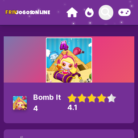
FRIV
JOGOS
ONLINE
Bomb It
4.1
4