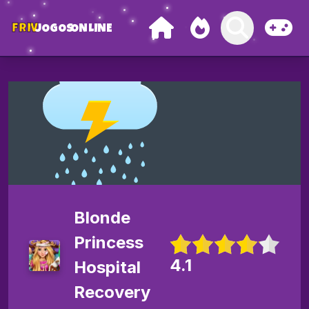
FRIV
JOGOS
ONLINE
Blonde
Princess
4.1
Hospital
Recovery