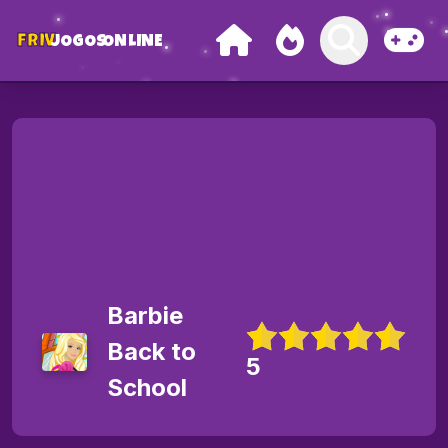
FRIV
JOGOS
ONLINE
Barbie
Back to
5
School