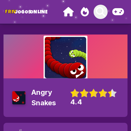
FRIV
JOGOS
ONLINE
Angry
4.4
Snakes