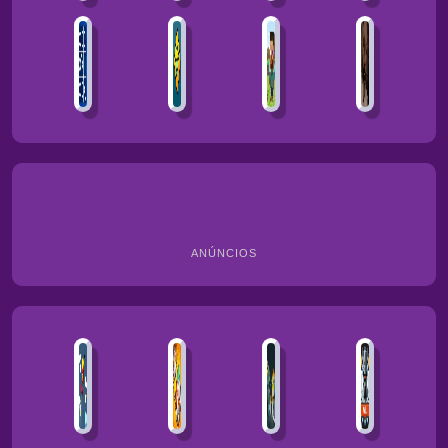
ANÚNCIOS