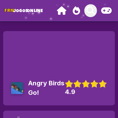
FRIV
JOGOS
ONLINE
Angry Birds
4.9
Go!