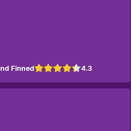
ind Finned
4.3