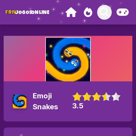
FRIV
JOGOS
ONLINE
Emoji
3.5
Snakes